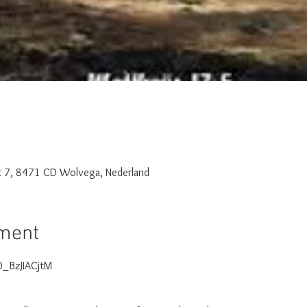
t 7, 8471 CD Wolvega, Nederland
ement
/O_BzJIACjtM