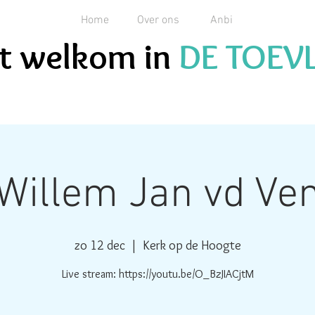
Home
Over ons
Anbi
ent welkom in
DE TOEV
Willem Jan vd Ve
zo 12 dec
  |  
Kerk op de Hoogte
Live stream: https://youtu.be/O_BzJIACjtM