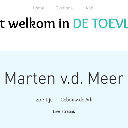
Home
Over ons
Anbi
ent welkom in
DE TOEV
Marten v.d. Meer
zo 31 jul
  |  
Gebouw de Ark
Live stream: