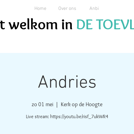
Home
Over ons
Anbi
ent welkom in
DE TOEV
Andries
zo 01 mei
  |  
Kerk op de Hoogte
Live stream: https://youtu.be/risf_7ukWR4