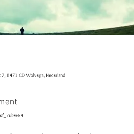
t 7, 8471 CD Wolvega, Nederland
ement
/risf_7ukWR4